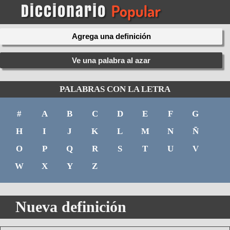
Agrega una definición
Ve una palabra al azar
PALABRAS CON LA LETRA
#
A
B
C
D
E
F
G
H
I
J
K
L
M
N
Ñ
O
P
Q
R
S
T
U
V
W
X
Y
Z
Nueva definición