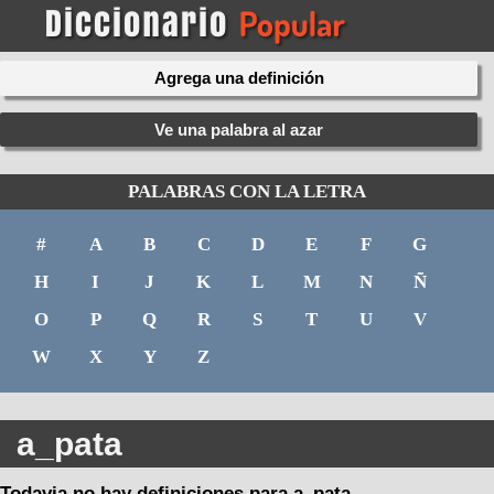
Agrega una definición
Ve una palabra al azar
PALABRAS CON LA LETRA
#
A
B
C
D
E
F
G
H
I
J
K
L
M
N
Ñ
O
P
Q
R
S
T
U
V
W
X
Y
Z
a_pata
Todavia no hay definiciones para a_pata