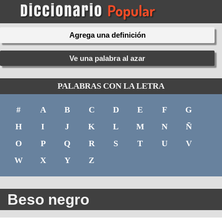
Agrega una definición
Ve una palabra al azar
PALABRAS CON LA LETRA
#
A
B
C
D
E
F
G
H
I
J
K
L
M
N
Ñ
O
P
Q
R
S
T
U
V
W
X
Y
Z
Beso negro