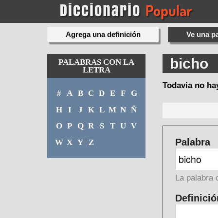
Agrega una definición
Ve una pa
bicho
PALABRAS CON LA
LETRA
Todavia no ha
#
A
B
C
D
E
F
G
H
I
J
K
L
M
N
Ñ
O
P
Q
R
S
T
U
V
Palabra
W
X
Y
Z
La palabra 
Definició