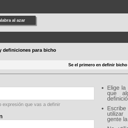
labra al azar
y definiciones para bicho
Se el primero en definir bicho
Elige la
que al
definici
o expresión que vas a definir
Escribe
utiliz
n
gente la