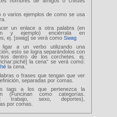
ices nombres de amigos o chistes
o o varios ejemplos de como se usa
ra.
cer un enlace a otra palabra (en
ción y ejemplo) enciérrala en
es, ej. [swag] se verá como
Swag
 ligar a un verbo utilizando una
ción, esto se logra separándolos con
tos dentro de los corchetes. ej.
Pichar:piché] la cena" se verá como:
ché
la cena.
alabras o frases que tengan que ver
efinición, separadas por comas.
los tags a los que pertenezca la
ción (Funcinan como categorías.
o: trabajo, sexo, deportes),
as por comas.