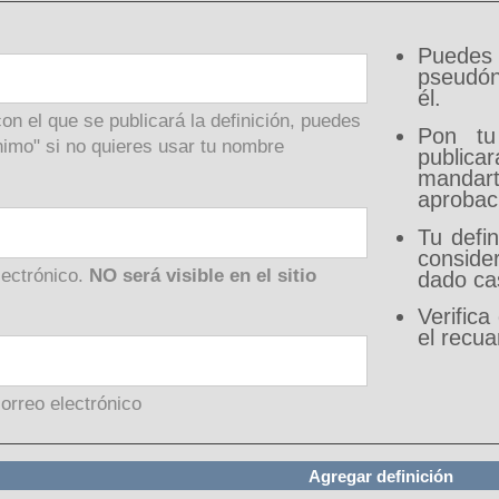
Puede
pseudón
él.
on el que se publicará la definición, puedes
Pon tu
imo" si no quieres usar tu nombre
public
mandar
aprobaci
Tu defin
conside
lectrónico.
NO será visible en el sitio
dado cas
Verifica
el recu
correo electrónico
Agregar definición