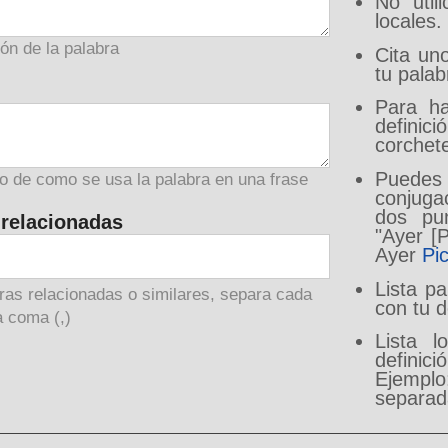
No util
locales.
ión de la palabra
Cita un
tu palab
Para ha
defini
corchet
Puedes
o de como se usa la palabra en una frase
conjuga
dos pun
 relacionadas
"Ayer [
Ayer
Pi
Lista p
ras relacionadas o similares, separa cada
con tu d
 coma (,)
Lista 
defini
Ejempl
separad