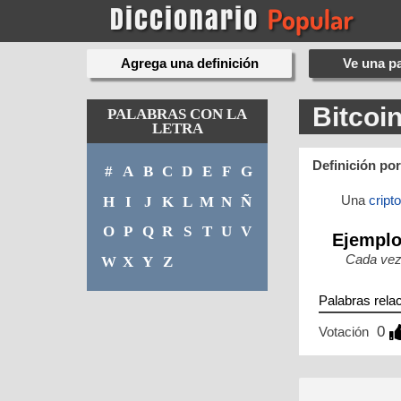
Agrega una definición
Ve una pa
Bitcoi
PALABRAS CON LA
LETRA
Definición po
#
A
B
C
D
E
F
G
Una
crip
H
I
J
K
L
M
N
Ñ
O
P
Q
R
S
T
U
V
Ejempl
Cada vez
W
X
Y
Z
Palabras rela
0
Votación