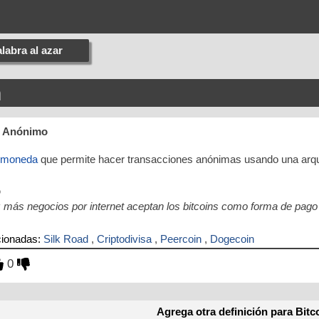
labra al azar
n
r Anónimo
tomoneda
que permite hacer transacciones anónimas usando una arqui
o
 más negocios por internet aceptan los bitcoins como forma de pago
cionadas:
Silk Road
,
Criptodivisa
,
Peercoin
,
Dogecoin
0
Agrega otra definición para Bitc