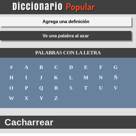
Agrega una definición
Ve una palabra al azar
PALABRAS CON LA LETRA
#
A
B
C
D
E
F
G
H
I
J
K
L
M
N
Ñ
O
P
Q
R
S
T
U
V
W
X
Y
Z
Cacharrear