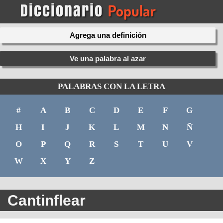
Agrega una definición
Ve una palabra al azar
PALABRAS CON LA LETRA
#
A
B
C
D
E
F
G
H
I
J
K
L
M
N
Ñ
O
P
Q
R
S
T
U
V
W
X
Y
Z
Cantinflear