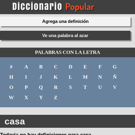
Agrega una definición
Ve una palabra al azar
PALABRAS CON LA LETRA
#
A
B
C
D
E
F
G
H
I
J
K
L
M
N
Ñ
O
P
Q
R
S
T
U
V
W
X
Y
Z
casa
Todavia no hay definiciones para casa