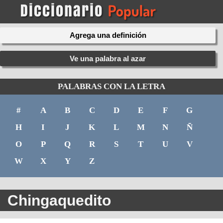
Agrega una definición
Ve una palabra al azar
PALABRAS CON LA LETRA
#
A
B
C
D
E
F
G
H
I
J
K
L
M
N
Ñ
O
P
Q
R
S
T
U
V
W
X
Y
Z
Chingaquedito