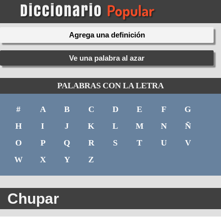
Agrega una definición
Ve una palabra al azar
PALABRAS CON LA LETRA
#
A
B
C
D
E
F
G
H
I
J
K
L
M
N
Ñ
O
P
Q
R
S
T
U
V
W
X
Y
Z
Chupar