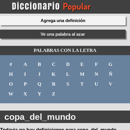
Agrega una definición
Ve una palabra al azar
PALABRAS CON LA LETRA
#
A
B
C
D
E
F
G
H
I
J
K
L
M
N
Ñ
O
P
Q
R
S
T
U
V
W
X
Y
Z
copa_del_mundo
Todavia no hay definiciones para copa_del_mundo