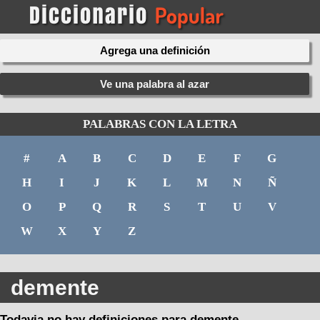
Agrega una definición
Ve una palabra al azar
PALABRAS CON LA LETRA
#
A
B
C
D
E
F
G
H
I
J
K
L
M
N
Ñ
O
P
Q
R
S
T
U
V
W
X
Y
Z
demente
Todavia no hay definiciones para demente