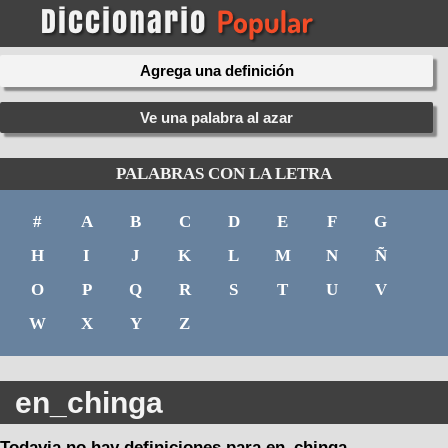
Agrega una definición
Ve una palabra al azar
PALABRAS CON LA LETRA
#
A
B
C
D
E
F
G
H
I
J
K
L
M
N
Ñ
O
P
Q
R
S
T
U
V
W
X
Y
Z
en_chinga
Todavia no hay definiciones para en_chinga