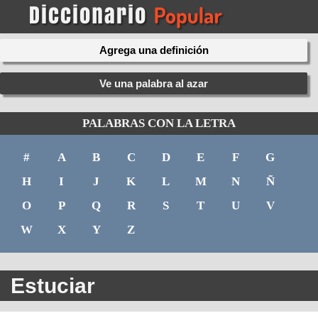
Agrega una definición
Ve una palabra al azar
PALABRAS CON LA LETRA
#
A
B
C
D
E
F
G
H
I
J
K
L
M
N
Ñ
O
P
Q
R
S
T
U
V
W
X
Y
Z
Estuciar