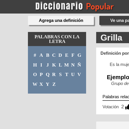
Agrega una definición
Ve una pa
Grilla
PALABRAS CON LA
LETRA
Definición po
#
A
B
C
D
E
F
G
Es la muje
H
I
J
K
L
M
N
Ñ
O
P
Q
R
S
T
U
V
Ejempl
Grupo de
W
X
Y
Z
Palabras rela
2
Votación