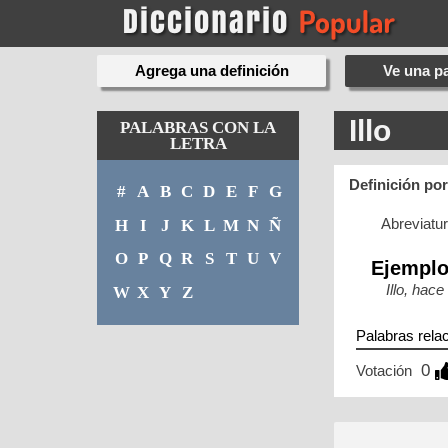
Agrega una definición
Ve una pa
Illo
PALABRAS CON LA
LETRA
Definición po
#
A
B
C
D
E
F
G
Abreviatu
H
I
J
K
L
M
N
Ñ
O
P
Q
R
S
T
U
V
Ejempl
Illo, hac
W
X
Y
Z
Palabras rela
0
Votación