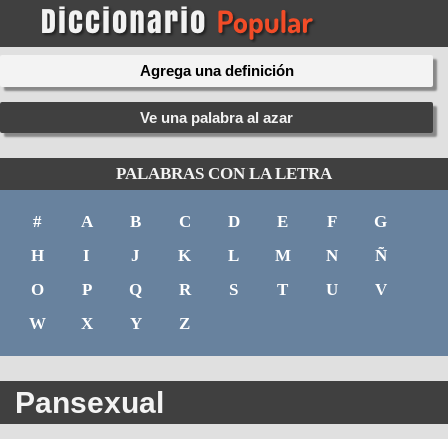
Agrega una definición
Ve una palabra al azar
PALABRAS CON LA LETRA
#
A
B
C
D
E
F
G
H
I
J
K
L
M
N
Ñ
O
P
Q
R
S
T
U
V
W
X
Y
Z
Pansexual