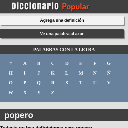
Agrega una definición
Ve una palabra al azar
PALABRAS CON LA LETRA
#
A
B
C
D
E
F
G
H
I
J
K
L
M
N
Ñ
O
P
Q
R
S
T
U
V
W
X
Y
Z
popero
Todavia no hay definiciones para popero