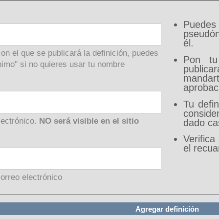
Puede
pseudón
él.
on el que se publicará la definición, puedes
Pon tu
imo" si no quieres usar tu nombre
public
mandar
aprobaci
Tu defin
conside
lectrónico.
NO será visible en el sitio
dado cas
Verifica
el recu
correo electrónico
Agregar definición