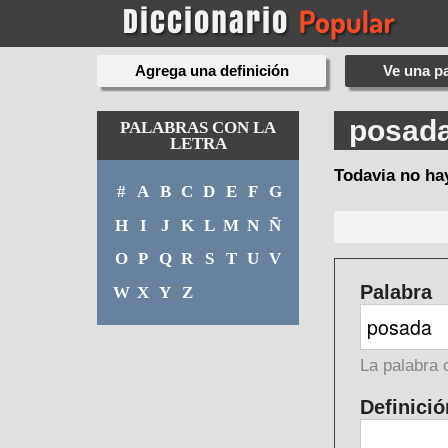
Agrega una definición
Ve una pa
posad
PALABRAS CON LA
LETRA
Todavia no ha
#
A
B
C
D
E
F
G
H
I
J
K
L
M
N
Ñ
O
P
Q
R
S
T
U
V
Palabra
W
X
Y
Z
La palabra 
Definició