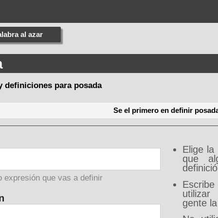
labra al azar
a
y definiciones para posada
Se el primero en definir posad
Elige la
que al
definici
o expresión que vas a definir
Escribe
utiliz
n
gente la