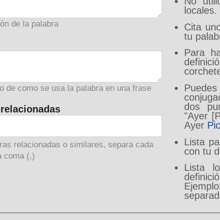
No util
locales.
ión de la palabra
Cita un
tu palab
Para ha
defini
corchet
Puedes
o de como se usa la palabra en una frase
conjuga
dos pun
 relacionadas
"Ayer [
Ayer
Pi
Lista p
ras relacionadas o similares, separa cada
con tu d
 coma (,)
Lista 
defini
Ejempl
separad