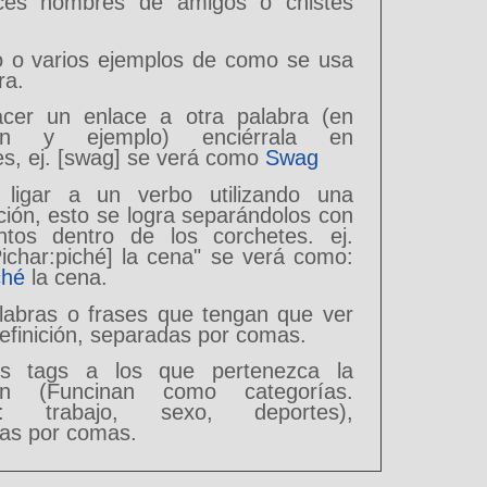
ices nombres de amigos o chistes
o o varios ejemplos de como se usa
ra.
cer un enlace a otra palabra (en
ción y ejemplo) enciérrala en
es, ej. [swag] se verá como
Swag
 ligar a un verbo utilizando una
ción, esto se logra separándolos con
tos dentro de los corchetes. ej.
Pichar:piché] la cena" se verá como:
ché
la cena.
alabras o frases que tengan que ver
efinición, separadas por comas.
los tags a los que pertenezca la
ción (Funcinan como categorías.
o: trabajo, sexo, deportes),
as por comas.