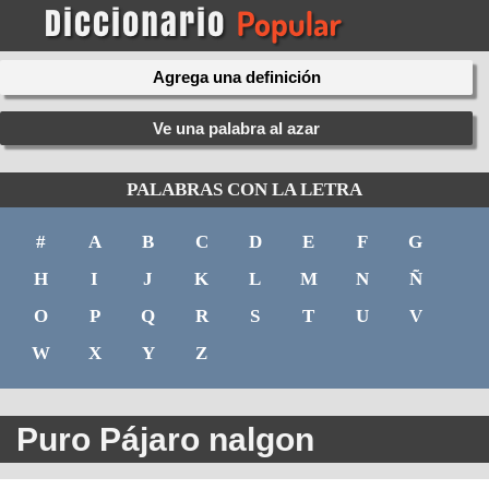
Agrega una definición
Ve una palabra al azar
PALABRAS CON LA LETRA
#
A
B
C
D
E
F
G
H
I
J
K
L
M
N
Ñ
O
P
Q
R
S
T
U
V
W
X
Y
Z
Puro Pájaro nalgon