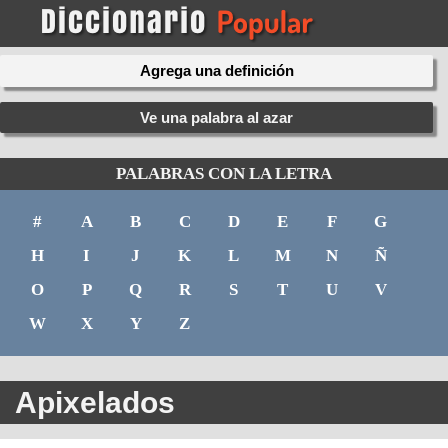
Agrega una definición
Ve una palabra al azar
PALABRAS CON LA LETRA
#
A
B
C
D
E
F
G
H
I
J
K
L
M
N
Ñ
O
P
Q
R
S
T
U
V
W
X
Y
Z
Apixelados