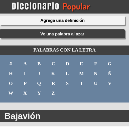
Agrega una definición
Ve una palabra al azar
PALABRAS CON LA LETRA
#
A
B
C
D
E
F
G
H
I
J
K
L
M
N
Ñ
O
P
Q
R
S
T
U
V
W
X
Y
Z
Bajavión