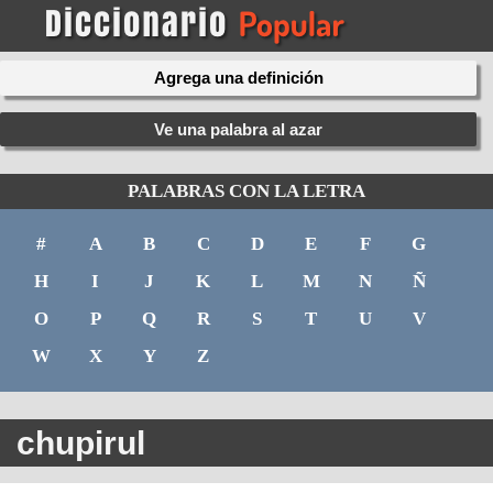
Agrega una definición
Ve una palabra al azar
PALABRAS CON LA LETRA
#
A
B
C
D
E
F
G
H
I
J
K
L
M
N
Ñ
O
P
Q
R
S
T
U
V
W
X
Y
Z
chupirul