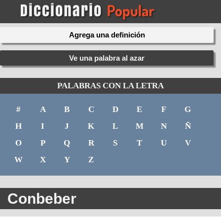
Agrega una definición
Ve una palabra al azar
PALABRAS CON LA LETRA
#
A
B
C
D
E
F
G
H
I
J
K
L
M
N
Ñ
O
P
Q
R
S
T
U
V
W
X
Y
Z
Conbeber