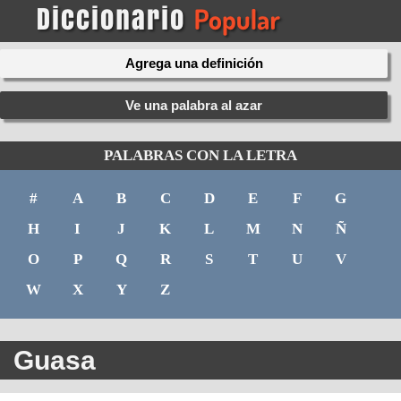
Agrega una definición
Ve una palabra al azar
PALABRAS CON LA LETRA
#
A
B
C
D
E
F
G
H
I
J
K
L
M
N
Ñ
O
P
Q
R
S
T
U
V
W
X
Y
Z
Guasa