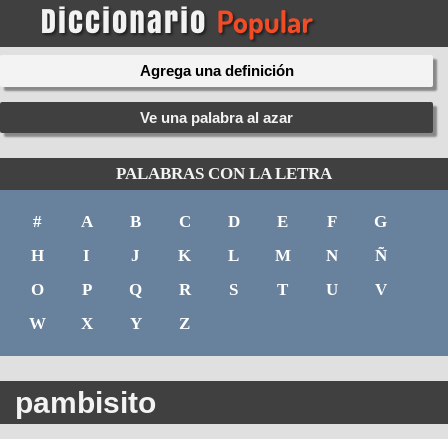
Agrega una definición
Ve una palabra al azar
PALABRAS CON LA LETRA
#
A
B
C
D
E
F
G
H
I
J
K
L
M
N
Ñ
O
P
Q
R
S
T
U
V
W
X
Y
Z
pambisito